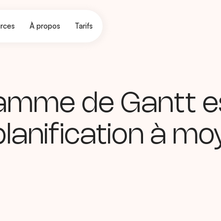
rces
À propos
Tarifs
amme de Gantt est 
lanification à m