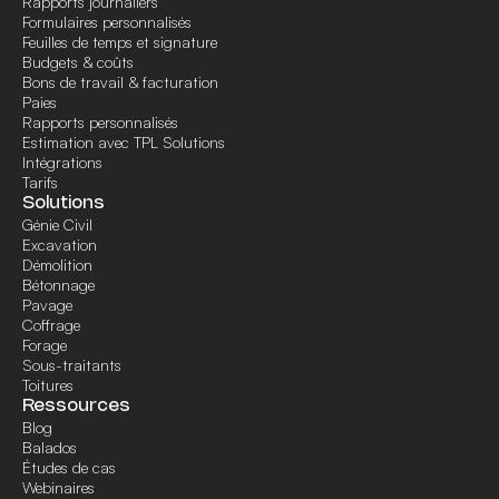
Rapports journaliers
Formulaires personnalisés
Feuilles de temps et signature
Budgets & coûts
Bons de travail & facturation
Paies
Rapports personnalisés
Estimation avec TPL Solutions
Intégrations
Tarifs
Solutions
Génie Civil
Excavation
Démolition
Bétonnage
Pavage
Coffrage
Forage
Sous-traitants
Toitures
Ressources
Blog
Balados
Études de cas
Webinaires