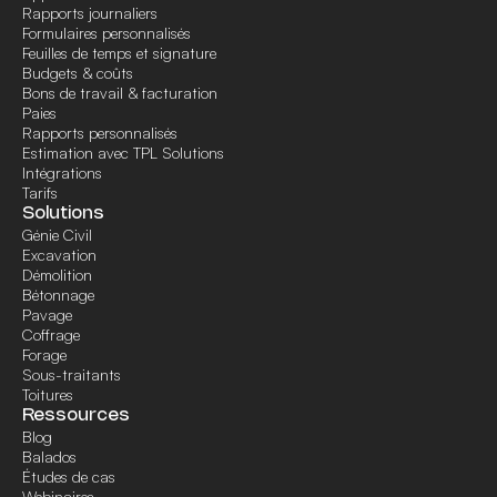
Rapports journaliers
Formulaires personnalisés
Feuilles de temps et signature
Budgets & coûts
Bons de travail & facturation
Paies
Rapports personnalisés
Estimation avec TPL Solutions
Intégrations
Tarifs
Solutions
Génie Civil
Excavation
Démolition
Bétonnage
Pavage
Coffrage
Forage
Sous-traitants
Toitures
Ressources
Blog
Balados
Études de cas
Webinaires