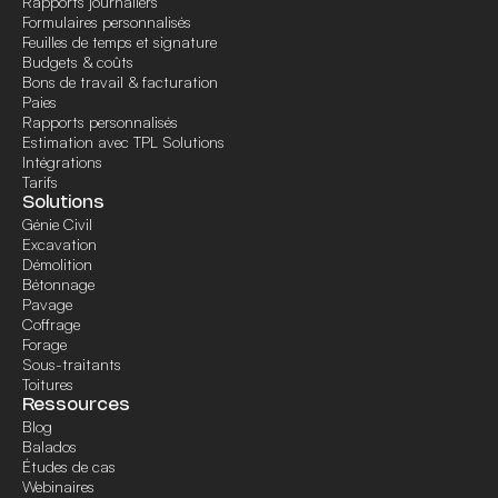
Rapports journaliers
Formulaires personnalisés
Feuilles de temps et signature
Budgets & coûts
Bons de travail & facturation
Paies
Rapports personnalisés
Estimation avec TPL Solutions
Intégrations
Tarifs
Solutions
Génie Civil
Excavation
Démolition
Bétonnage
Pavage
Coffrage
Forage
Sous-traitants
Toitures
Ressources
Blog
Balados
Études de cas
Webinaires