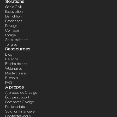
Solutions
Génie Civil
Excavation
Démolition
Bétonnage
Pavage
Coffrage
Forage
Sous-traitants
Toitures
Ressources
Blog
Balados
Études de cas
Webinaires
Masterclasses
E-books
FAQ
À propos
À propos de Civalgo
Équipe support
Comparer Civalgo
Partenariats
Solution financière
Contactez-nous