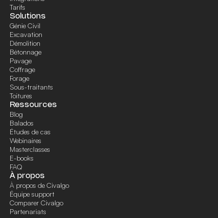
Tarifs
Solutions
Génie Civil
Excavation
Démolition
Bétonnage
Pavage
Coffrage
Forage
Sous-traitants
Toitures
Ressources
Blog
Balados
Études de cas
Webinaires
Masterclasses
E-books
FAQ
À propos
À propos de Civalgo
Équipe support
Comparer Civalgo
Partenariats